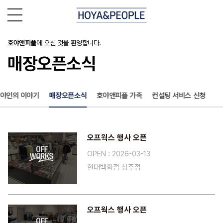
호야앤피플
에 오신 것을 환영합니다.
매장오픈소식
야인의 이야기
매장오픈소식
호야앤피플 가족
컨설팅 서비스 신청
오프웍스 행사 오픈
OPEN : 2026-03-13
현대백화점 청주점
오프웍스 행사 오픈